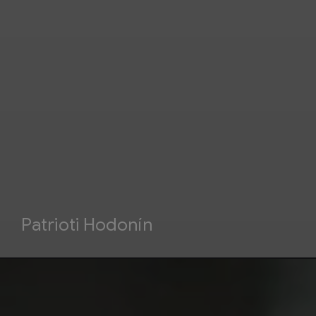
Patrioti Hodonín