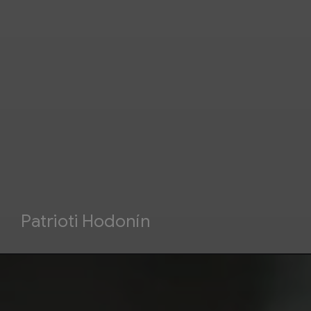
Patrioti Hodonín