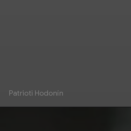
Patrioti Hodonín