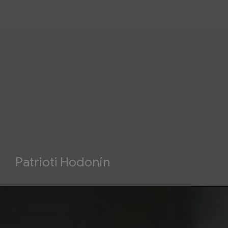
Patrioti Hodonín