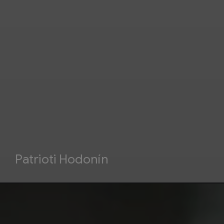
Patrioti Hodonín