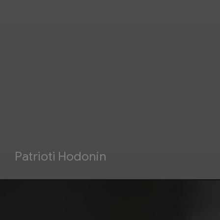
Patrioti Hodonín