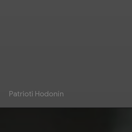
Patrioti Hodonín