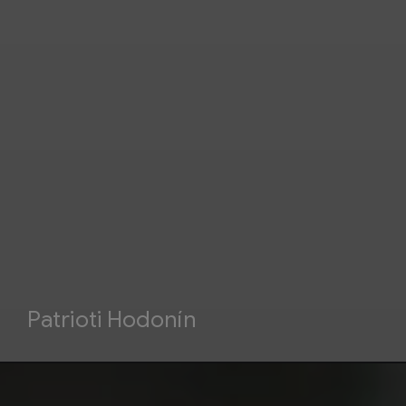
Patrioti Hodonín