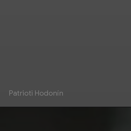
Patrioti Hodonín