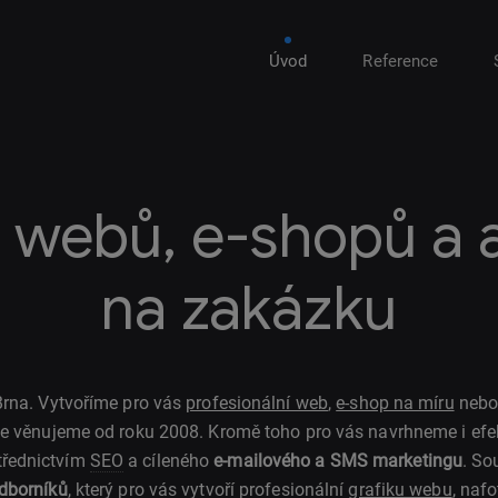
Úvod
Reference
 webů, e-shopů a a
na zakázku
rna. Vytvoříme pro vás
profesionální web
,
e-shop na míru
nebo 
e věnujeme od roku 2008. Kromě toho pro vás navrhneme i efekt
třednictvím
SEO
a cíleného
e-mailového a SMS marketingu
. So
odborníků
, který pro vás vytvoří profesionální
grafiku webu
, nafo