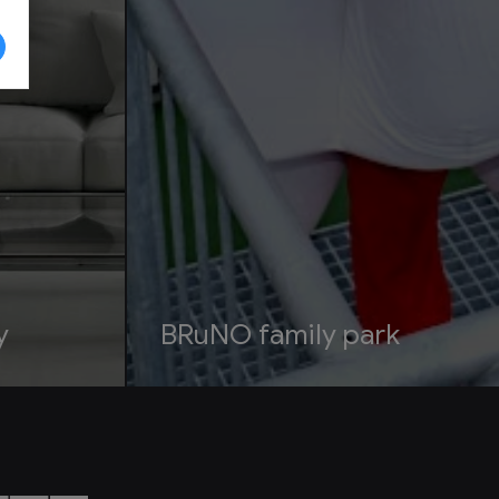
y
BRuNO family park