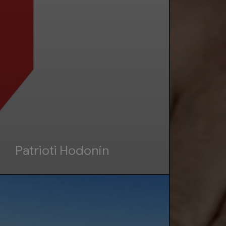
Patrioti Hodonín