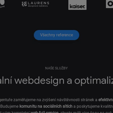
Všechny reference
NAŠE SLUŽBY
ální webdesign a optimal
 agentuře zaměřujeme na zvýšení návštěvnosti stránek a
efektivn
. Budujeme
komunitu na sociálních sítích
a poskytujeme kvalitní
t vám kompletní
web-full-service
, abyste měli více času na své