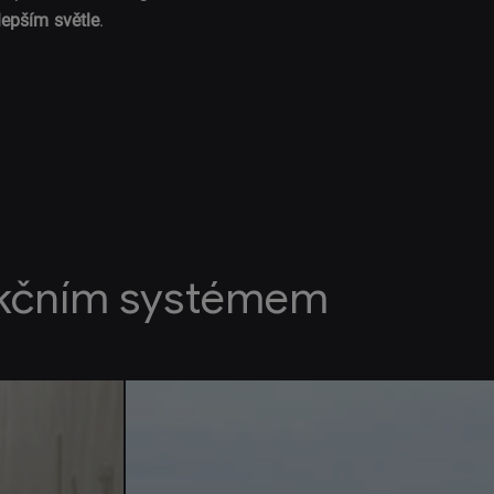
lepším světle
.
akčním systémem