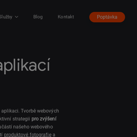
Služby
Blog
Kontakt
Poptávka
plikací
aplikaci. Tvorbě webových
ivní strategii
pro zvýšení
učástí našeho webového
tí
produktové fotografie
a