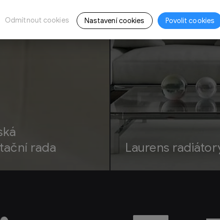
Odmítnout cookies
Nastavení cookies
Povolit cookies
ská
tační rada
Laurens radiátor