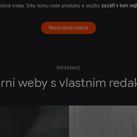
ktová videa. Díky tomu vaše produkty a služby
zazáří v tom nej
Nezávazně poptat
REFERENCE
rní weby s vlastním red