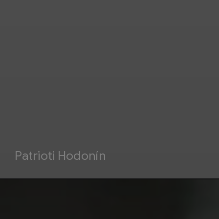
Patrioti Hodonín