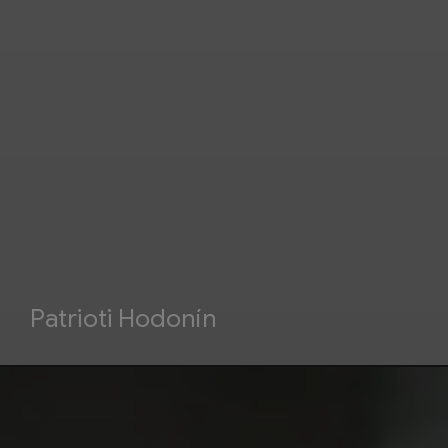
Patrioti Hodonín