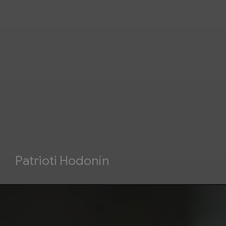
Patrioti Hodonín