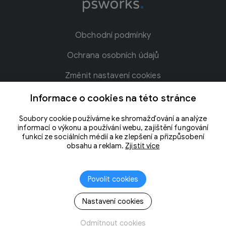
Obchodní podmínky
Ochrana osobních údajů
Změnit nastavení cookies
Blog
Informace o cookies na této stránce
Kontakt
Soubory cookie používáme ke shromažďování a analýze
informací o výkonu a používání webu, zajištění fungování
Slovníček pojmů
funkcí ze sociálních médií a ke zlepšení a přizpůsobení
obsahu a reklam.
Zjistit více
Povolit cookies
Nastavení cookies
Odmítnout cookies
Vytvořila společnost
PS Works s. r. o.