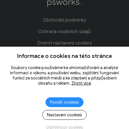
Obchodní podmínky
Ochrana osobních údajů
Změnit nastavení cookies
Blog
Informace o cookies na této stránce
Kontakt
Soubory cookie používáme ke shromažďování a analýze
informací o výkonu a používání webu, zajištění fungování
Slovníček pojmů
funkcí ze sociálních médií a ke zlepšení a přizpůsobení
obsahu a reklam.
Zjistit více
Povolit cookies
Nastavení cookies
Odmítnout cookies
Vytvořila společnost
PS Works s. r. o.