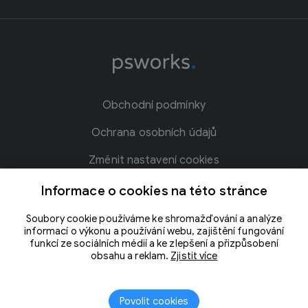
Obchodní podmínky
Ochrana osobních údajů
Změnit nastavení cookies
Blog
Informace o cookies na této stránce
Kontakt
Soubory cookie používáme ke shromažďování a analýze
informací o výkonu a používání webu, zajištění fungování
Slovníček pojmů
funkcí ze sociálních médií a ke zlepšení a přizpůsobení
obsahu a reklam.
Zjistit více
Povolit cookies