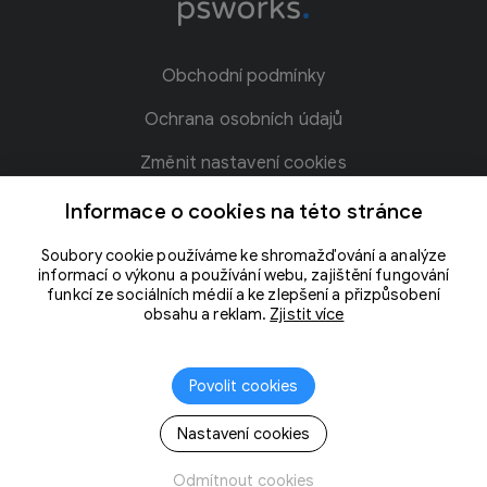
Obchodní podmínky
Ochrana osobních údajů
Změnit nastavení cookies
Blog
Informace o cookies na této stránce
Kontakt
Soubory cookie používáme ke shromažďování a analýze
informací o výkonu a používání webu, zajištění fungování
Slovníček pojmů
funkcí ze sociálních médií a ke zlepšení a přizpůsobení
obsahu a reklam.
Zjistit více
Povolit cookies
Nastavení cookies
Odmítnout cookies
Vytvořila společnost
PS Works s. r. o.