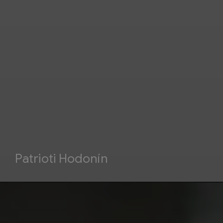
Patrioti Hodonín