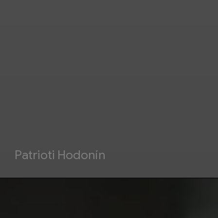
Patrioti Hodonín