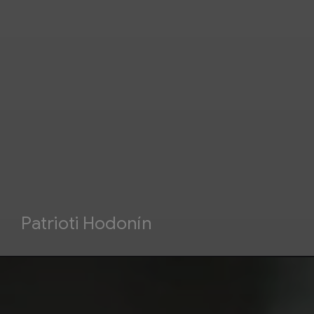
Patrioti Hodonín