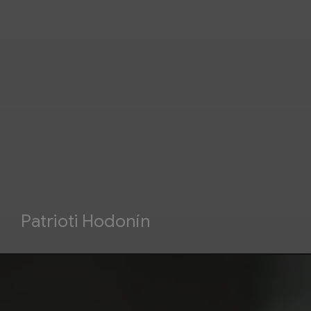
Patrioti Hodonín