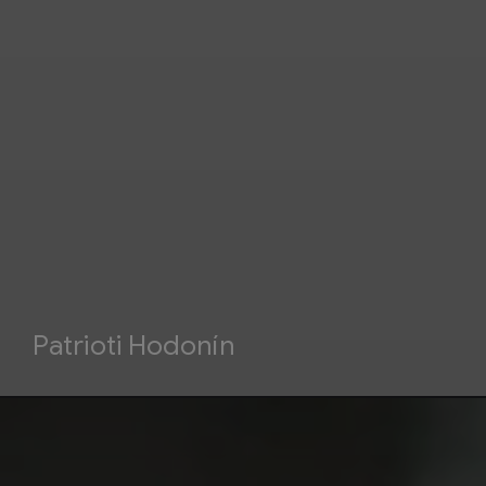
Patrioti Hodonín