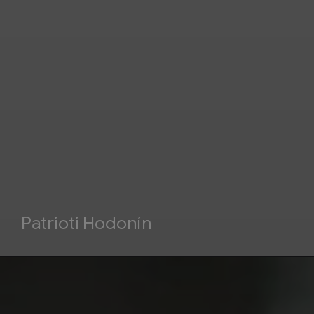
Patrioti Hodonín