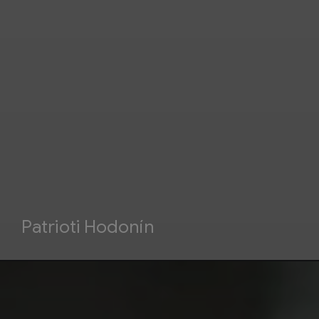
Patrioti Hodonín