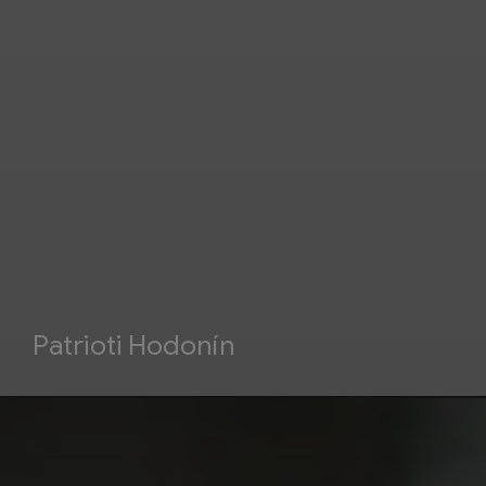
Patrioti Hodonín