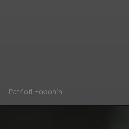
Patrioti Hodonín