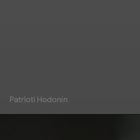
Patrioti Hodonín