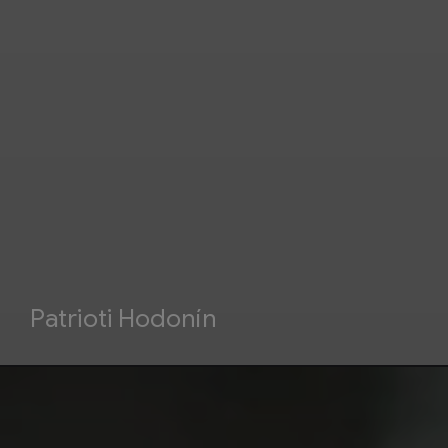
Patrioti Hodonín