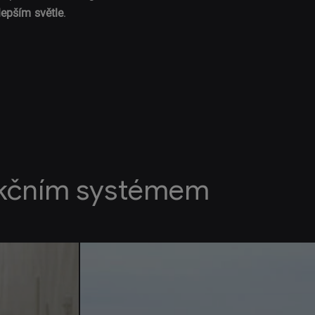
lepším světle
.
akčním systémem