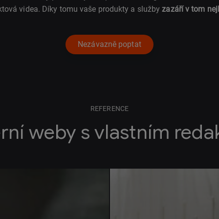
ktová videa. Díky tomu vaše produkty a služby
zazáří v tom nej
Nezávazně poptat
REFERENCE
rní weby s vlastním red