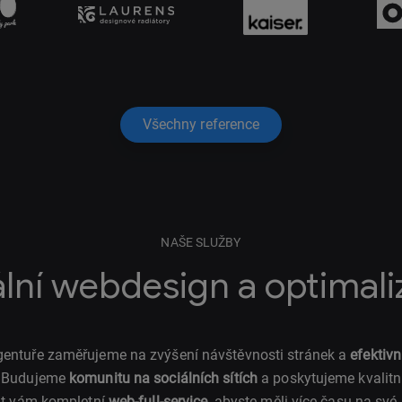
Všechny reference
NAŠE SLUŽBY
ální webdesign a optimal
 agentuře zaměřujeme na zvýšení návštěvnosti stránek a
efektivn
. Budujeme
komunitu na sociálních sítích
a poskytujeme kvalitní
t vám kompletní
web-full-service
, abyste měli více času na své