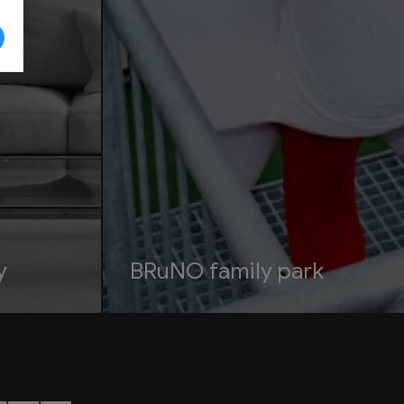
y
BRuNO family park