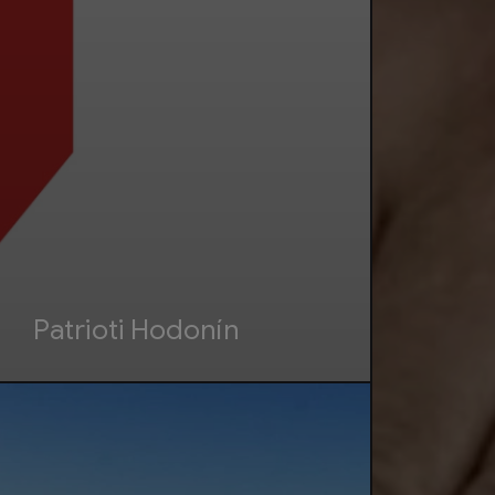
Patrioti Hodonín