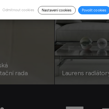
Odmítnout cookies
Nastavení cookies
Povolit cookies
ská
tační rada
Laurens radiátor