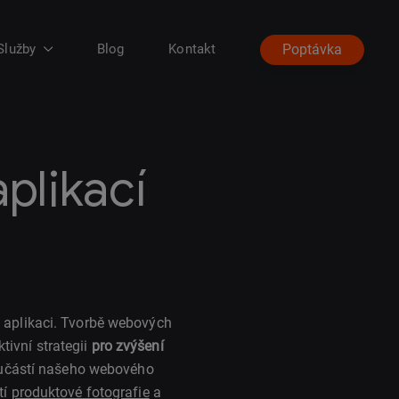
Služby
Blog
Kontakt
Poptávka
plikací
aplikaci. Tvorbě webových
ivní strategii
pro zvýšení
učástí našeho webového
tí
produktové fotografie
a