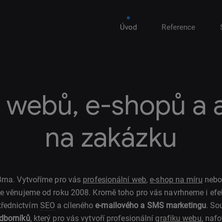
Úvod
Reference
 webů, e-shopů a a
na zakázku
rna. Vytvoříme pro vás
profesionální web
,
e-shop na míru
nebo 
e věnujeme od roku 2008. Kromě toho pro vás navrhneme i efekt
třednictvím
SEO
a cíleného
e-mailového a SMS marketingu
. So
odborníků
, který pro vás vytvoří profesionální
grafiku webu
, nafo