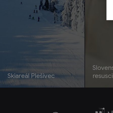
Sloven
Skiareál Plešivec
resusci