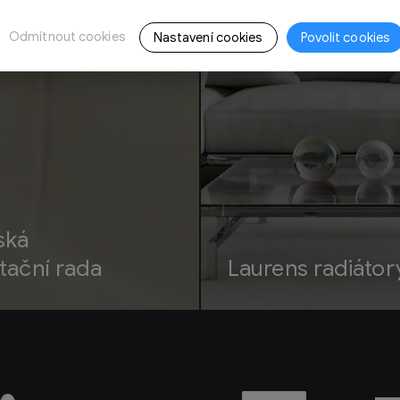
Odmítnout cookies
Nastavení cookies
Povolit cookies
ská
tační rada
Laurens radiátor