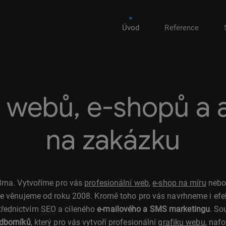
Úvod
Reference
 webů, e-shopů a a
na zakázku
rna. Vytvoříme pro vás
profesionální web
,
e-shop na míru
nebo 
e věnujeme od roku 2008. Kromě toho pro vás navrhneme i efekt
třednictvím
SEO
a cíleného
e-mailového a SMS marketingu
. So
odborníků
, který pro vás vytvoří profesionální
grafiku webu
, nafo