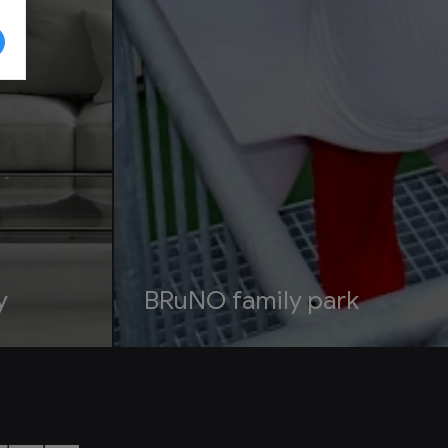
y
BRuNO family park