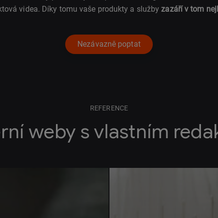
ktová videa. Díky tomu vaše produkty a služby
zazáří v tom nej
Nezávazně poptat
REFERENCE
rní weby s vlastním red