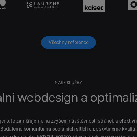
Všechny reference
NAŠE SLUŽBY
ální webdesign a optimal
 agentuře zaměřujeme na zvýšení návštěvnosti stránek a
efektivn
. Budujeme
komunitu na sociálních sítích
a poskytujeme kvalitní
t vám kompletní
web-full-service
, abyste měli více času na své