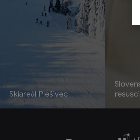
Sloven
Skiareál Plešivec
resusci