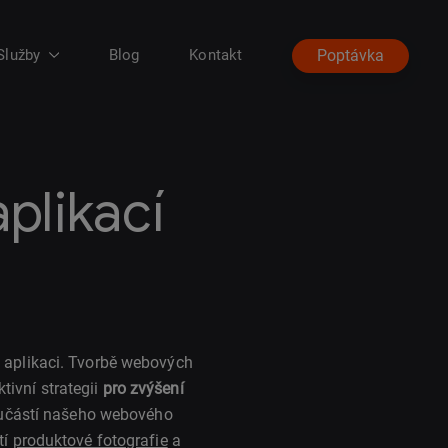
Služby
Blog
Kontakt
Poptávka
plikací
aplikaci. Tvorbě webových
ivní strategii
pro zvýšení
učástí našeho webového
tí
produktové fotografie
a