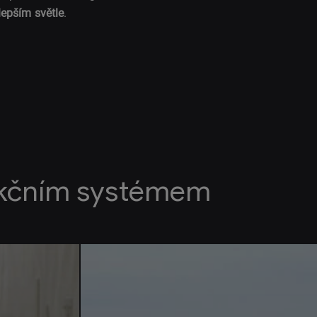
lepším světle
.
akčním systémem