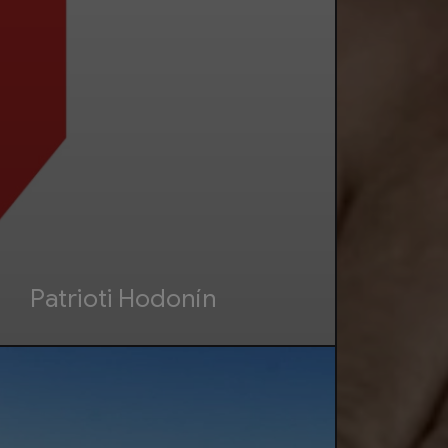
Patrioti Hodonín