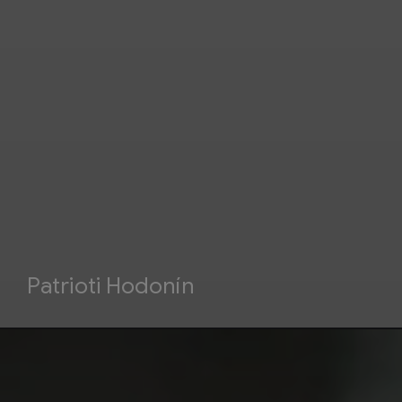
Patrioti Hodonín