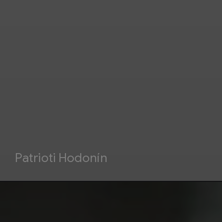
Patrioti Hodonín