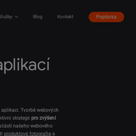
Služby
Blog
Kontakt
Poptávka
plikací
aplikaci. Tvorbě webových
ivní strategii
pro zvýšení
učástí našeho webového
tí
produktové fotografie
a