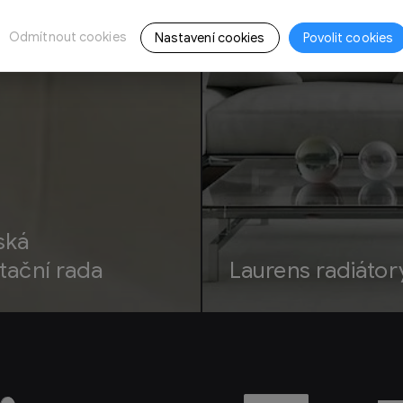
Odmítnout cookies
Nastavení cookies
Povolit cookies
ská
tační rada
Laurens radiátor