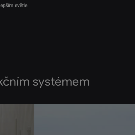
lepším světle
.
akčním systémem