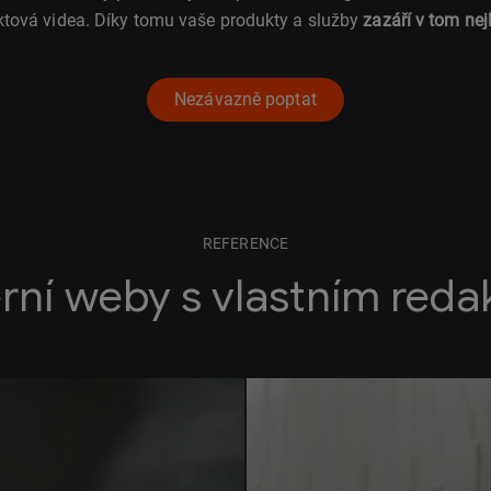
ktová videa. Díky tomu vaše produkty a služby
zazáří v tom nej
Nezávazně poptat
REFERENCE
rní weby s vlastním red