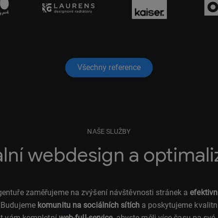
Všechny reference
NAŠE SLUŽBY
ální webdesign a optimal
 agentuře zaměřujeme na zvýšení návštěvnosti stránek a
efektivn
. Budujeme
komunitu na sociálních sítích
a poskytujeme kvalitní
t vám kompletní
web-full-service
, abyste měli více času na své