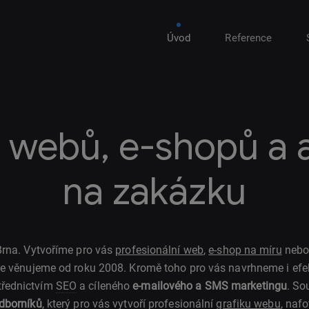
Úvod
Reference
 webů, e-shopů a a
na zakázku
rna. Vytvoříme pro vás
profesionální web
,
e-shop na míru
nebo 
e věnujeme od roku 2008. Kromě toho pro vás navrhneme i efekt
třednictvím
SEO
a cíleného
e-mailového a SMS marketingu
. So
odborníků
, který pro vás vytvoří profesionální
grafiku webu
, nafo