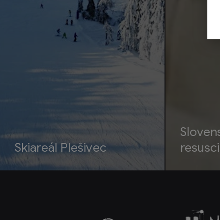
Sloven
Skiareál Plešivec
resusci