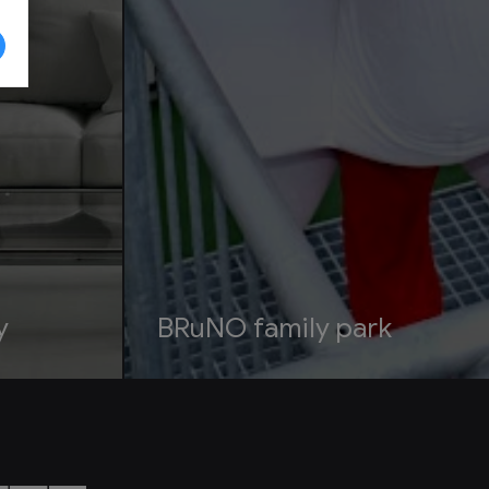
y
BRuNO family park