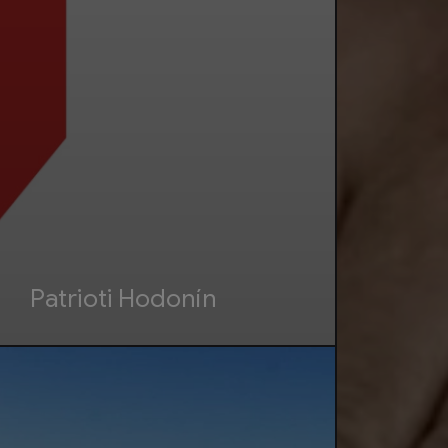
Patrioti Hodonín