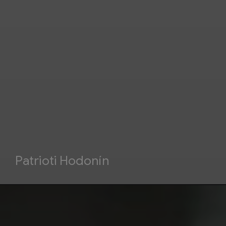
Patrioti Hodonín