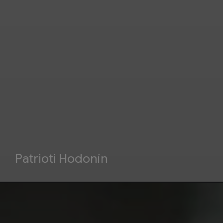
Patrioti Hodonín