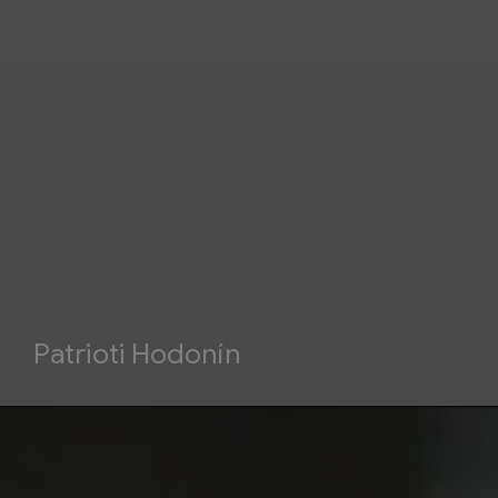
Patrioti Hodonín