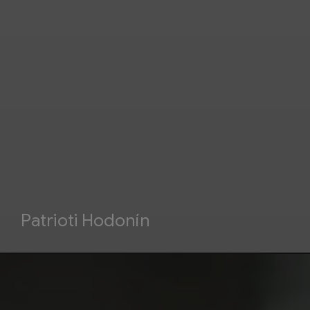
Patrioti Hodonín