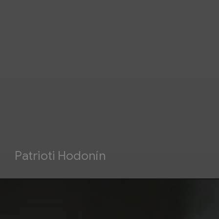
Patrioti Hodonín