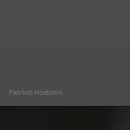
Patrioti Hodonín