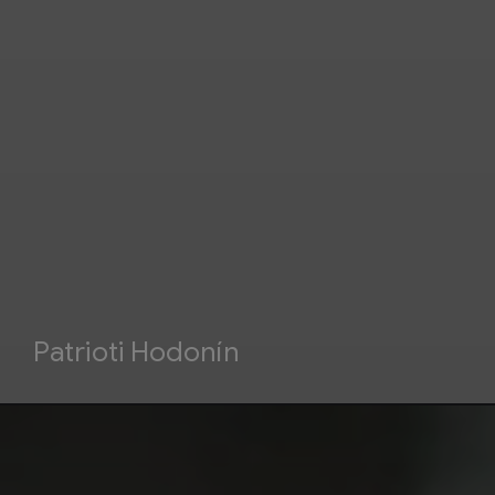
Patrioti Hodonín