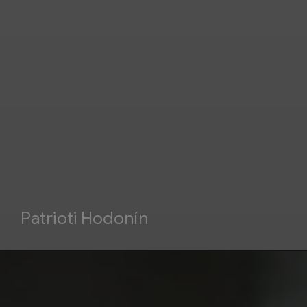
Patrioti Hodonín