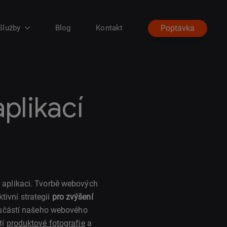
Služby
Blog
Kontakt
Poptávka
plikací
aplikaci. Tvorbě webových
ivní strategii
pro zvýšení
učástí našeho webového
tí
produktové fotografie
a