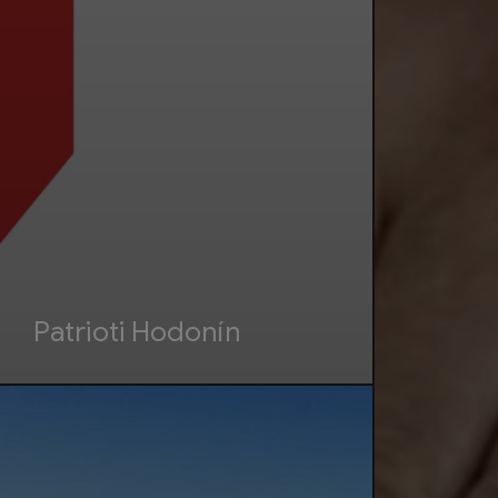
Patrioti Hodonín