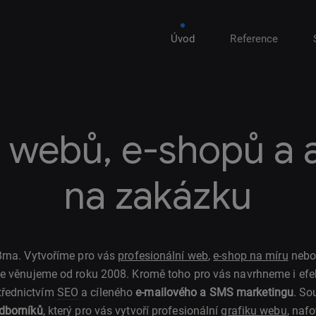
Úvod
Reference
 webů, e-shopů a a
na zakázku
rna. Vytvoříme pro vás
profesionální web
,
e-shop na míru
nebo 
e věnujeme od roku 2008. Kromě toho pro vás navrhneme i efekt
třednictvím
SEO
a cíleného
e-mailového a SMS marketingu
. So
odborníků
, který pro vás vytvoří profesionální
grafiku webu
, nafo