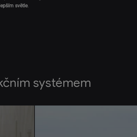
lepším světle
.
akčním systémem