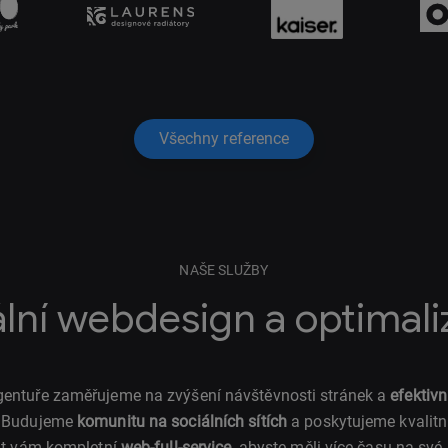
Všechny reference
NAŠE SLUŽBY
ální webdesign a optimal
 agentuře zaměřujeme na zvýšení návštěvnosti stránek a
efektivn
. Budujeme
komunitu na sociálních sítích
a poskytujeme kvalitní
t vám kompletní
web-full-service
, abyste měli více času na své