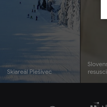
Sloven
Skiareál Plešivec
resusci