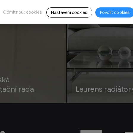
Odmítnout cookies
Nastavení cookies
Povolit cookies
ská
tační rada
Laurens radiátor