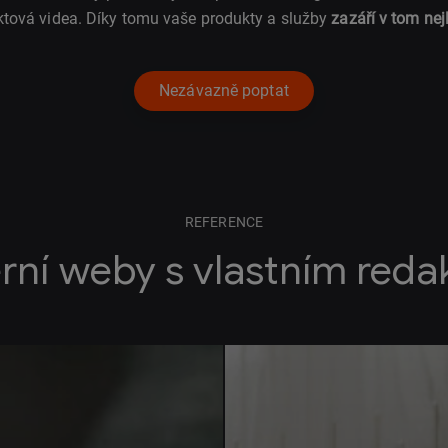
ktová videa. Díky tomu vaše produkty a služby
zazáří v tom nej
Nezávazně poptat
REFERENCE
rní weby s vlastním red