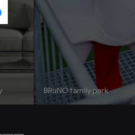
y
BRuNO family park